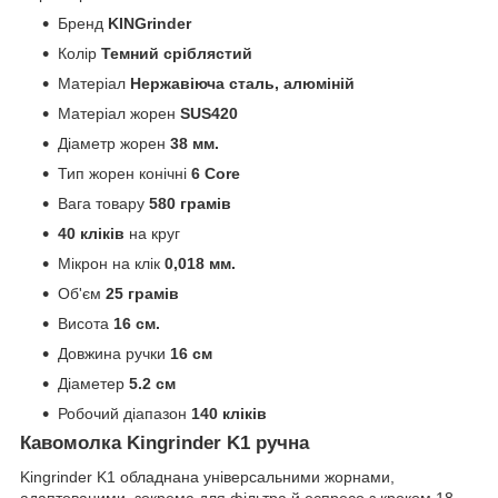
Бренд
KINGrinder
Колір
Темний сріблястий
Матеріал
Нержавіюча сталь, алюміній
Матеріал жорен
SUS420
Діаметр жорен
38 мм.
Тип жорен конічні
6 Core
Вага товару
580 грамів
40 кліків
на круг
Мікрон на клік
0,018 мм.
Об'єм
25 грамів
Висота
16 см.
Довжина ручки
16 см
Діаметер
5.2 см
Робочий діапазон
140 кліків
Кавомолка Kingrinder K1 ручна
Kingrinder K1 обладнана універсальними жорнами,