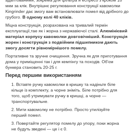
адаптованими, зокрема для фільтра й еспресо з кроком 18
мкм за клік. Внутрішнє регулювання конструкції кавомолки
Kingrinder дає змогу вам встановлювати помел від дрібного до
грубого.
В одному колі 40 кліків.
Міцна конструкція, розрахована на тривалий термін
експлуатації,тае як і жорна з нержавіючої сталі.
Алюмінієвий
матеріал корпусу кавомолки довговічніший. Конструкція
жорен і конструкція з подвійним підшипником дають
змогу досягти рівномірнішого помелу.
Портативне та зручне очищення. Зручна як для приготування
дома у приміщенні так і для кемпінгу та походів. Об'єм
бункера становить 20-25 г.
Перед першим використанням
Вставте ручку кавомолки в кришку та надіньте біле
кільце із комплекту, а чорне зніміть. Біле потрібно для
того, щоб утримувати ручку в кришці, а чорне —
транспортувальне.
Мити кавомолку не потрібно. Просто утилізуйте
перший помел.
Повертайте регулятор помелу до упору, поки жорна
не будуть зведені — це і є 0.