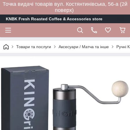
Точка видачі товарів вул. Костянтинівська, 56-а (2й
поверх)
KNBK Fresh Roasted Coffee & Accessories store
Товари та послуги
Аксесуари / Матча та інше
Ручні 