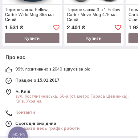
Термос чашка Fellow
Термос чашка 3 в 1 Fellow
Терм
Carter Wide Mug 355 мл.
Carter Move Mug 475 мл.
Cart
Синій
Синій
Сіри
1 531
2 401
1 9
₴
₴
Купити
Купити
Про нас
99% позитивних з 2040 відгуків за рік
Працює з 15.01.2017
м. Київ
вул. Костянтинівська, 56-а (ст. метро Тараса Шевченка),
Київ, Україна
Контакти
Сьогодні вихідний
Показати весь графік роботи
КНОПКА