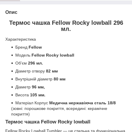
Опис
Термос чашка Fellow Rocky lowball 296
мл.
Характеристика
Бренд
Fellow
Модель
Fellow Rocky lowball
Об'єм
296 мл.
Діаметр отвору
82 мм
Внутрішній діаметр
80 мм
Діаметр
96 мм,
Висота
105 мм.
Матеріал Корпус
Медична нержавіюча сталь 18/8
(зовні: порошкове покриття, всередині: керамічне
покриття)
Термос чашка Fellow Rocky lowball
Fellow Rocky Lowball Tumbler — це стильна та функціональна