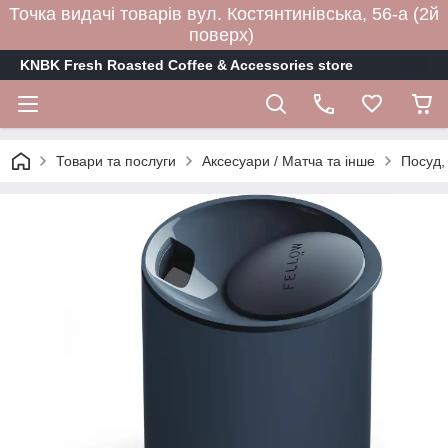
Точка видачі товарів вул. Костянтинівська, 56-а (2й
поверх)
KNBK Fresh Roasted Coffee & Accessories store
Товари та послуги
Аксесуари / Матча та інше
Посуд,