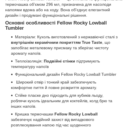
термочашка об'ємом 296 мл, призначена для насолоди
напоями вдома або на ходу. Вона об'єднує елегантний
дизайн і продумані функціональні рішення.
Основні особливості Fellow Rocky Lowball
Tumbler
Матеріали: Кухоль виготовлений з нержавіючої сталі з
внутрішнім керамічним покриттям True Taste
, що
запобігає металевому присмаку та зберігає чистоту
аромату напоїв.
Теплоізоляція:
Подвійні стінки
підтримують
температуру напоїв
Функціональний дизайн Fellow Rocky Lowball Tumbler
Широкий отвір і тонкий край забезпечують
комфортне пиття й повне розкриття аромату.
Стійке пласке дно підходить для кубиків льоду,
роблячи кухоль ідеальним для коктейлів, колд брю та
інших напоїв.
Кришка термочашки
Fellow Rocky Lowball
забезпечує надійний захист від випадкового
розплескування напою під час щоденного