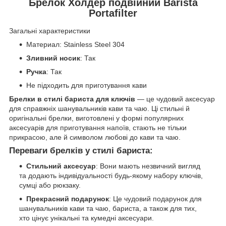
Брелок Холдер подвійний Barista
Portafilter
Загальні характеристики
Материал: Stainless Steel 304
Зливний носик
: Так
Ручка
: Так
Не підходить для приготування кави
Брелки в стилі бариста для ключів
— це чудовий аксесуар
для справжніх шанувальників кави та чаю. Ці стильні й
оригінальні брелки, виготовлені у формі популярних
аксесуарів для приготування напоїв, стають не тільки
прикрасою, але й символом любові до кави та чаю.
Переваги брелків у стилі бариста:
Стильний аксесуар
: Вони мають незвичний вигляд
та додають індивідуальності будь-якому набору ключів,
сумці або рюкзаку.
Прекрасний подарунок
: Це чудовий подарунок для
шанувальників кави та чаю, бариста, а також для тих,
хто цінує унікальні та кумедні аксесуари.