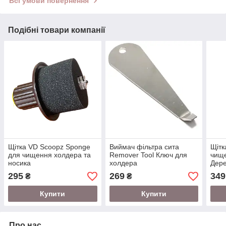
Всі умови повернення
Подібні товари компанії
Щітка VD Scoopz Sponge
Виймач фільтра сита
Щіт
для чищення холдера та
Remover Tool Ключ для
чище
носика
холдера
Дере
295
269
349
₴
₴
Купити
Купити
Про нас