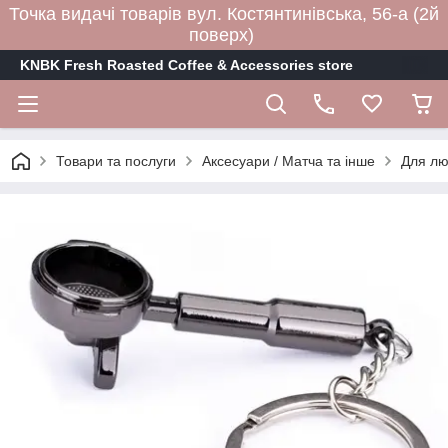
Точка видачі товарів вул. Костянтинівська, 56-а (2й
поверх)
KNBK Fresh Roasted Coffee & Accessories store
Товари та послуги
Аксесуари / Матча та інше
Для лю