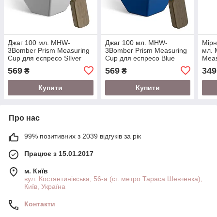
Джаг 100 мл. MHW-
Джаг 100 мл. MHW-
Мірн
3Bomber Prism Measuring
3Bomber Prism Measuring
мл.
Cup для еспресо SIlver
Cup для еспресо Blue
Meas
Spou
569
569
349
₴
₴
Купити
Купити
Про нас
99% позитивних з 2039 відгуків за рік
Працює з 15.01.2017
м. Київ
вул. Костянтинівська, 56-а (ст. метро Тараса Шевченка),
Київ, Україна
Контакти