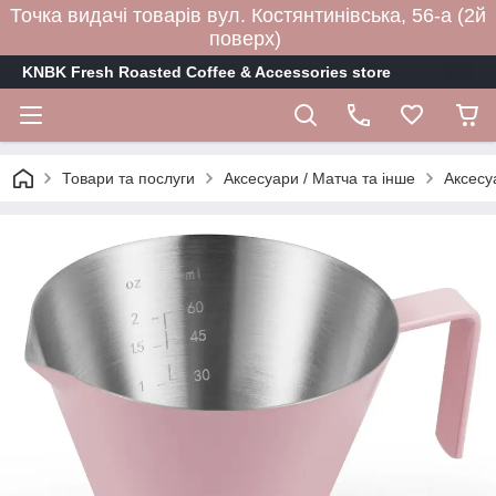
Точка видачі товарів вул. Костянтинівська, 56-а (2й
поверх)
KNBK Fresh Roasted Coffee & Accessories store
Товари та послуги
Аксесуари / Матча та інше
Аксесу