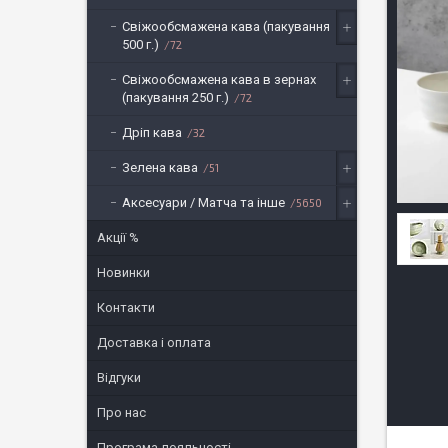
Свіжообсмажена кава (пакування
500 г.)
72
Свіжообсмажена кава в зернах
(пакування 250 г.)
72
Дріп кава
32
Зелена кава
51
Аксесуари / Матча та інше
5650
Акції %
Новинки
Контакти
Доставка і оплата
Відгуки
Про нас
Програма лояльності