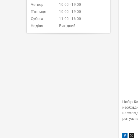
Четвер
10:00
19:00
Пʼятниця
10:00
19:00
Субота
11:00
16:00
Неділя
Вихідний
Набір
Ka
необхідн
насолод
ритуалі