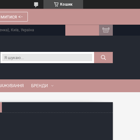
Кошик
митися <-
нка), Київ, Україна
МАЖУВАННЯ
БРЕНДИ