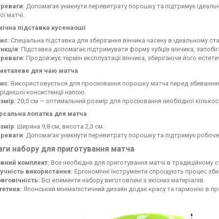
реваги
: Допомагає уникнути перевитрату порошку та підтримує ідеаль
ої матчі.
мічна підставка кусенаоші
ис
: Спеціальна підставка для зберігання вінчика часену в ідеальному ста
нкція
: Підставка допомагає підтримувати форму зубців вінчика, запоб
реваги
: Продовжує термін експлуатації вінчика, зберігаючи його естети
 металеве для чаю матча
ис
: Використовується для просіювання порошку матча перед збиванням
ріднішої консистенції напою.
змір
: 20,5 см — оптимальний розмір для просіювання необхідної кількост
ерсальна лопатка для матча
змір
: Ширина 9,8 см, висота 2,3 см.
реваги
: Допомагає уникнути перевитрату порошку та підтримує робоче 
аги набору для приготування матча
вний комплект:
Все необхідне для приготування матчі в традиційному с
учність використання:
Ергономічні інструменти спрощують процес зби
вговічність:
Всі елементи набору виготовлені з якісних матеріалів.
тетика:
Японський мінімалістичний дизайн додає красу та гармонію в п