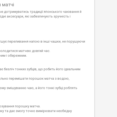
 матчі
оче дотримуватись традиції японського чаювання й
ідні аксесуари, які забезпечують зручність і
легшує переливання напою в інші чашки, не порушуючи
асолодитися матчею довгий час.
ним і обережним.
є безліч тонких зубців, що робить його ідеальним
деально перемішати порошок матча з водою,
рному змішуванню чаю, а його тонкі зубці роблять
дозування порошку матча.
ку та дає змогу точно вимірювати необхідну