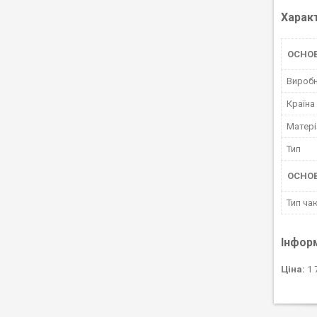
Харак
ОСНОВ
Вироб
Країна
Матері
Тип
ОСНО
Тип ча
Інфор
Ціна:
1 