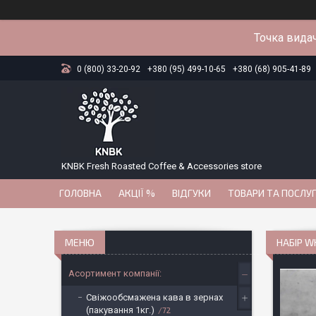
Точка видач
0 (800) 33-20-92
+380 (95) 499-10-65
+380 (68) 905-41-89
KNBK Fresh Roasted Coffee & Accessories store
ГОЛОВНА
АКЦІЇ %
ВІДГУКИ
ТОВАРИ ТА ПОСЛУ
НАБІР W
Асортимент компанії:
Свіжообсмажена кава в зернах
(пакування 1кг.)
72