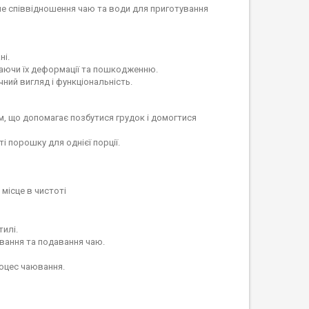
не співвідношення чаю та води для приготування
ні.
ігаючи їх деформації та пошкодженню.
чний вигляд і функціональність.
, що допомагає позбутися грудок і домогтися
і порошку для однієї порції.
місце в чистоті
тилі.
вання та подавання чаю.
роцес чаювання.