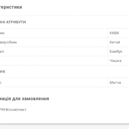
теристики
НІ АТРИБУТИ
ник
KNBK
 виробник
Китай
ал
Бамбук
Чашка
ВНІ
ю
Матча
мація для замовлення
799 ₴/комплект