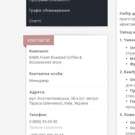
Графік обсмажування
Набір д
приготув
Статті
ефектив
Склад н
1. Чава
КОНТАКТИ
Оп
струк
KNBK Fresh Roasted Coffee &
Ма
Accessories store
Фу
2. Бамб
Оп
Менеджер
для 
Пр
ство
вул. Костянтинівська, 56-а (ст. метро
Пе
Тараса Шевченка), Київ, Україна
проц
3. Ложе
0 (800) 33-20-92
Оп
Прийом замовлень
Ос
кільк