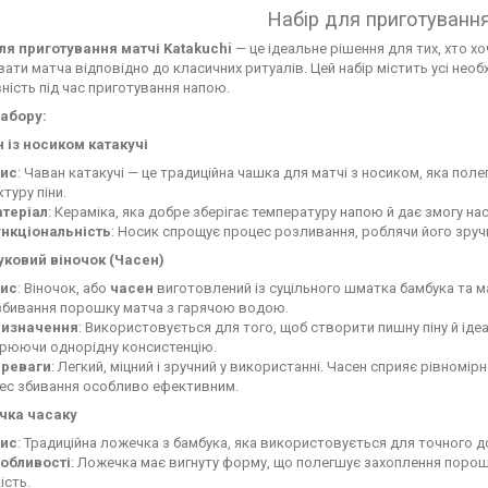
Набір для приготування
ля приготування матчі Katakuchi
— це ідеальне рішення для тих, хто х
ати матча відповідно до класичних ритуалів. Цей набір містить усі необх
ність під час приготування напою.
абору:
н із носиком катакучі
ис
: Чаван катакучі — це традиційна чашка для матчі з носиком, яка по
туру піни.
теріал
: Кераміка, яка добре зберігає температуру напою й дає змогу н
нкціональність
: Носик спрощує процес розливання, роблячи його зруч
уковий віночок (Часен)
ис
: Віночок, або
часен
виготовлений із суцільного шматка бамбука та ма
збивання порошку матча з гарячою водою.
изначення
: Використовується для того, щоб створити пишну піну й і
рюючи однорідну консистенцію.
реваги
: Легкий, міцний і зручний у використанні. Часен сприяє рівномі
ес збивання особливо ефективним.
чка часаку
ис
: Традиційна ложечка з бамбука, яка використовується для точного 
обливості
: Ложечка має вигнуту форму, що полегшує захоплення порош
ість.