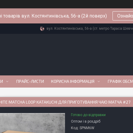
і товарів вул. Костянтинівська, 56-а (2й поверх)
Ознайо
вул. Костянтинівська, 56-а (ст. метро Тараса Шевче
ГИ
ПРАЙС-ЛИСТИ
КОРИСНА ІНФОРМАЦІЯ
ГРАФІК ОБС
HITE MATCHA LOOP KATAKUCHI ДЛЯ ПРИГОТУВАННЯ ЧАЮ МАТЧА #27
Готово до відправки
Оптом і в роздріб
Код:
SPNM6W