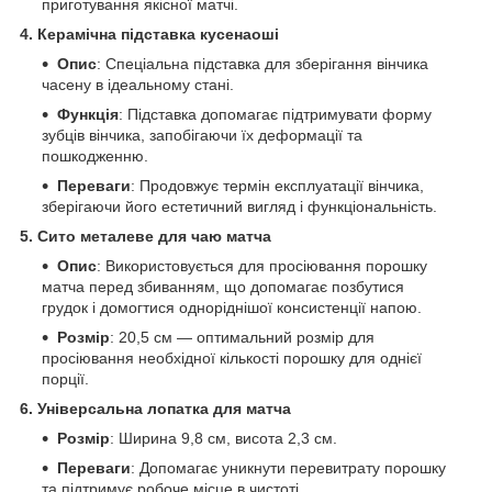
приготування якісної матчі.
4. Керамічна підставка кусенаоші
Опис
: Спеціальна підставка для зберігання вінчика
часену в ідеальному стані.
Функція
: Підставка допомагає підтримувати форму
зубців вінчика, запобігаючи їх деформації та
пошкодженню.
Переваги
: Продовжує термін експлуатації вінчика,
зберігаючи його естетичний вигляд і функціональність.
5. Сито металеве для чаю матча
Опис
: Використовується для просіювання порошку
матча перед збиванням, що допомагає позбутися
грудок і домогтися одноріднішої консистенції напою.
Розмір
: 20,5 см — оптимальний розмір для
просіювання необхідної кількості порошку для однієї
порції.
6. Універсальна лопатка для матча
Розмір
: Ширина 9,8 см, висота 2,3 см.
Переваги
: Допомагає уникнути перевитрату порошку
та підтримує робоче місце в чистоті