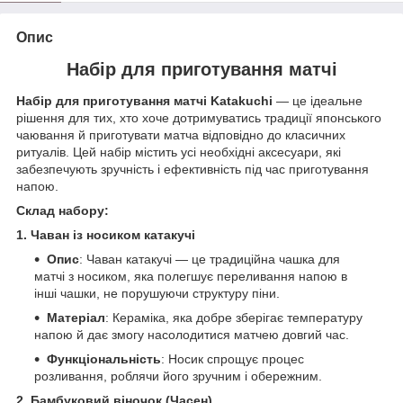
Опис
Набір для приготування матчі
Набір для приготування матчі Katakuchi
— це ідеальне
рішення для тих, хто хоче дотримуватись традиції японського
чаювання й приготувати матча відповідно до класичних
ритуалів. Цей набір містить усі необхідні аксесуари, які
забезпечують зручність і ефективність під час приготування
напою.
Склад набору:
1. Чаван із носиком катакучі
Опис
: Чаван катакучі — це традиційна чашка для
матчі з носиком, яка полегшує переливання напою в
інші чашки, не порушуючи структуру піни.
Матеріал
: Кераміка, яка добре зберігає температуру
напою й дає змогу насолодитися матчею довгий час.
Функціональність
: Носик спрощує процес
розливання, роблячи його зручним і обережним.
2. Бамбуковий віночок (Часен)