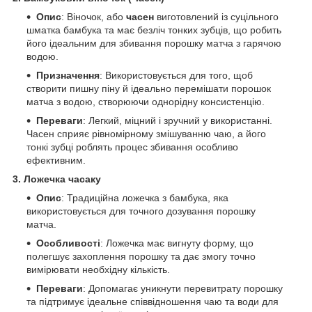
Опис
: Віночок, або
часен
виготовлений із суцільного
шматка бамбука та має безліч тонких зубців, що робить
його ідеальним для збивання порошку матча з гарячою
водою.
Призначення
: Використовується для того, щоб
створити пишну піну й ідеально перемішати порошок
матча з водою, створюючи однорідну консистенцію.
Переваги
: Легкий, міцний і зручний у використанні.
Часен сприяє рівномірному змішуванню чаю, а його
тонкі зубці роблять процес збивання особливо
ефективним.
3. Ложечка часаку
Опис
: Традиційна ложечка з бамбука, яка
використовується для точного дозування порошку
матча.
Особливості
: Ложечка має вигнуту форму, що
полегшує захоплення порошку та дає змогу точно
вимірювати необхідну кількість.
Переваги
: Допомагає уникнути перевитрату порошку
та підтримує ідеальне співвідношення чаю та води для