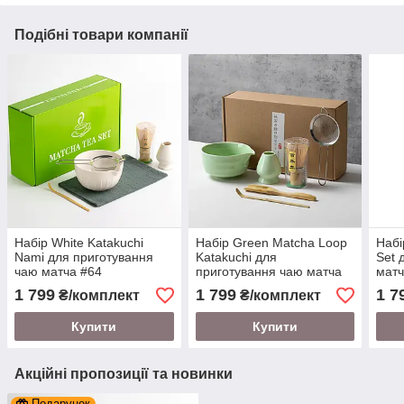
Подібні товари компанії
Набір White Katakuchi
Набір Green Matcha Loop
Набі
Nami для приготування
Katakuchi для
Set 
чаю матча #64
приготування чаю матча
матч
#28
1 799
1 799
1 7
₴/комплект
₴/комплект
Купити
Купити
Акційні пропозиції та новинки
Подарунок