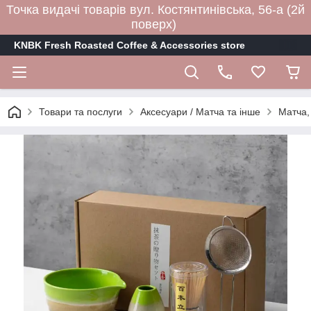
Точка видачі товарів вул. Костянтинівська, 56-а (2й
поверх)
KNBK Fresh Roasted Coffee & Accessories store
Товари та послуги
Аксесуари / Матча та інше
Матча, 