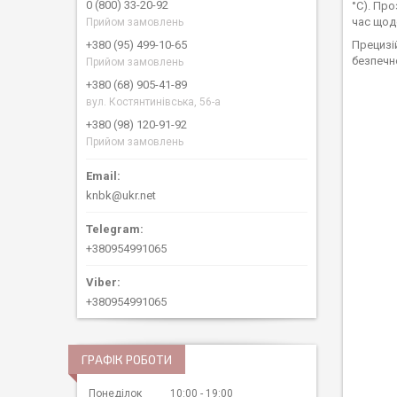
0 (800) 33-20-92
°C). Пр
час щод
Прийом замовлень
Прецизі
+380 (95) 499-10-65
безпечн
Прийом замовлень
+380 (68) 905-41-89
вул. Костянтинівська, 56-а
+380 (98) 120-91-92
Прийом замовлень
knbk@ukr.net
+380954991065
+380954991065
ГРАФІК РОБОТИ
Понеділок
10:00
19:00