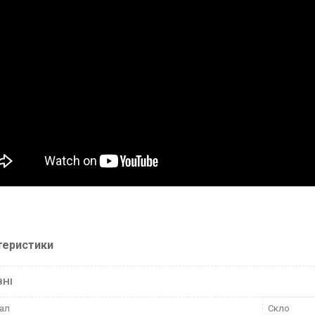
теристики
ВНІ
ал
Скло