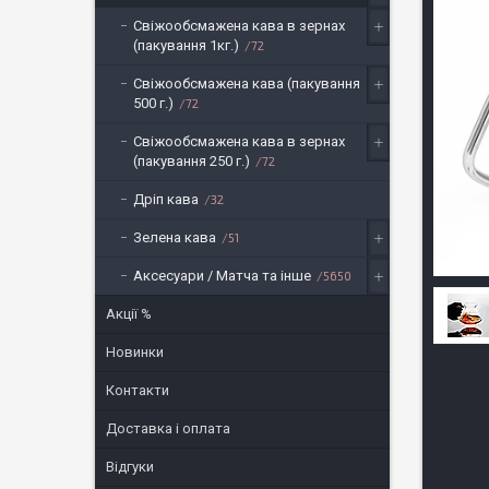
Свіжообсмажена кава в зернах
(пакування 1кг.)
72
Свіжообсмажена кава (пакування
500 г.)
72
Свіжообсмажена кава в зернах
(пакування 250 г.)
72
Дріп кава
32
Зелена кава
51
Аксесуари / Матча та інше
5650
Акції %
Новинки
Контакти
Доставка і оплата
Відгуки