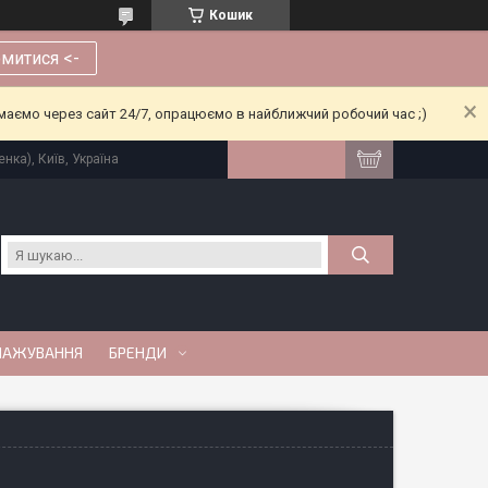
Кошик
митися <-
риймаємо через сайт 24/7, опрацюємо в найближчий робочий час ;)
нка), Київ, Україна
МАЖУВАННЯ
БРЕНДИ