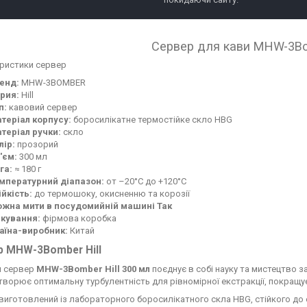
Сервер для кави MHW-3Bo
ристики сервер
енд:
MHW-3BOMBER
рия:
Hill
п:
кавовий сервер
теріал корпусу:
боросилікатне термостійке скло HBG
теріал ручки:
скло
лір:
прозорий
'єм:
300 мл
га:
≈ 180 г
мпературний діапазон:
от –20°C до +120°C
ійкість:
до термошоку, окисненню та корозії
жна мити в посудомийній машині Так
кування:
фірмова коробка
аїна-виробник:
Китай
р MHW-3Bomber Hill
й сервер
MHW-3Bomber Hill 300 мл
поєднує в собі науку та мистецтво з
створює оптимальну турбулентність для рівномірної екстракції, покращує
виготовлений із лабораторного боросилікатного скла HBG, стійкого до е