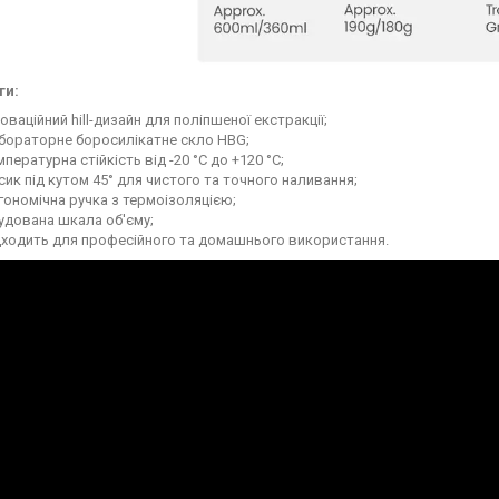
ги:
новаційний hill-дизайн для поліпшеної екстракції;
бораторне боросилікатне скло HBG;
мпературна стійкість від -20 °C до +120 °C;
сик під кутом 45° для чистого та точного наливання;
гономічна ручка з термоізоляцією;
удована шкала об'єму;
дходить для професійного та домашнього використання.