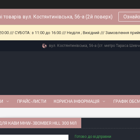
і товарів вул. Костянтинівська, 56-а (2й поверх)
Ознайо
0:00 /// СУБОТА: з 11:00 до 16:00 /// Неділя ; Вихідний /// Замовлення п
вул. Костянтинівська, 56-а (ст. метро Тараса Шевче
ГИ
ПРАЙС-ЛИСТИ
КОРИСНА ІНФОРМАЦІЯ
ГРАФІК ОБС
ДЛЯ КАВИ MHW-3BOMBER HILL 300 МЛ
Готово до відправки