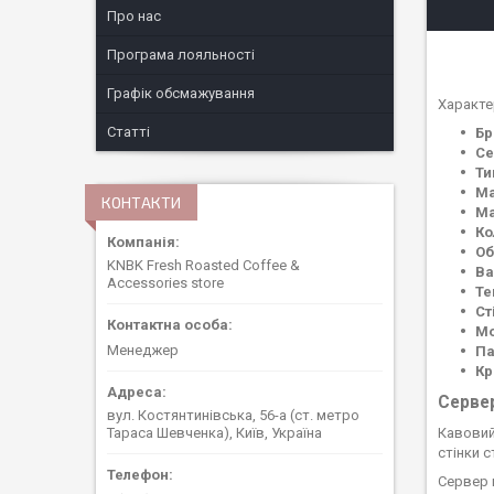
Про нас
Програма лояльності
Графік обсмажування
Характе
Статті
Бр
Се
Ти
Ма
КОНТАКТИ
Ма
Ко
Об
KNBK Fresh Roasted Coffee &
Ва
Accessories store
Те
Ст
Мо
Менеджер
Па
Кр
Серве
вул. Костянтинівська, 56-а (ст. метро
Кавови
Тараса Шевченка), Київ, Україна
стінки 
Сервер 