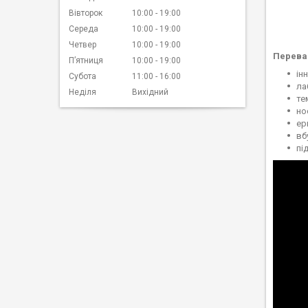
Вівторок
10:00
19:00
Середа
10:00
19:00
Четвер
10:00
19:00
Перева
Пʼятниця
10:00
19:00
ін
Субота
11:00
16:00
ла
Неділя
Вихідний
те
но
ер
вб
пі