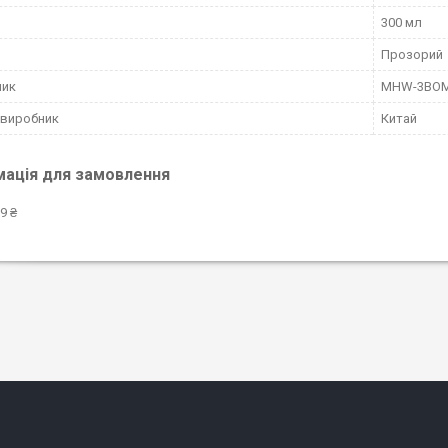
300 мл
Прозорий
ник
MHW-3BO
 виробник
Китай
мація для замовлення
9 ₴