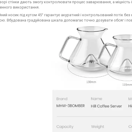
озорі стінки дають змогу контролювати процес заварювання, а міцність і
енного використання.
йний носик під кутом 45° гарантує акуратний і контрольований потік без
ою. Вбудована градуйована шкала допомагає точно дозувати обсяг і п