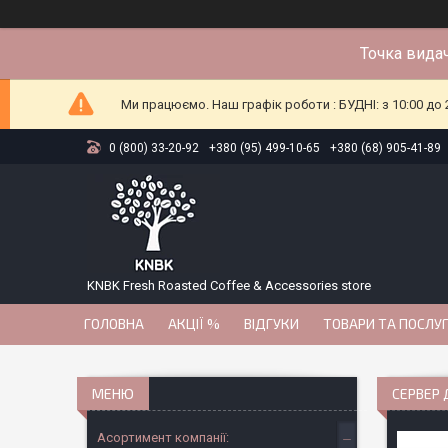
Точка видач
Ми працюємо. Наш графік роботи : БУДНІ: з 10:00 до 2
0 (800) 33-20-92
+380 (95) 499-10-65
+380 (68) 905-41-89
KNBK Fresh Roasted Coffee & Accessories store
ГОЛОВНА
АКЦІЇ %
ВІДГУКИ
ТОВАРИ ТА ПОСЛУ
СЕРВЕР 
Асортимент компанії: