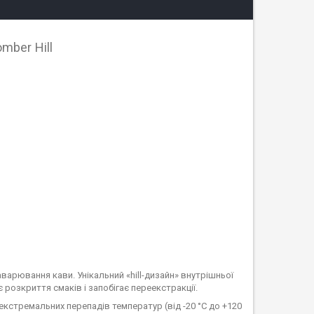
mber Hill
аварювання кави. Унікальний «hill-дизайн» внутрішньої
 розкриття смаків і запобігає переекстракції.
кстремальних перепадів температур (від -20 °C до +120