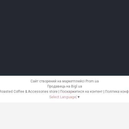
Сайт створений на маркетплейсі
Prom.ua
Продавець на Bigl.ua
KNBK Fresh Roasted Coffee & Accessories store |
Поскаржитися на контент
|
Політика конф
Select Language
▼