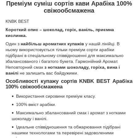
Преміум суміш сортів кави Арабіка 100%
свіжообсмажена
KNBK BEST
Короткий опис – шоколад, горіх, ваніль, приємна
кислинка.
Один з
найбільш ароматних купажів
у нашій лінійці. В
ньому використовується тільки преміум сорти арабіки
підібрані в спеціальному співвідношенні для максимально
збалансованого і багатого букета. Гармонійний Аромат.
Неповторний смак
з нотками шоколаду, горіха, вина і
ванілі
не залишить вас байдужими.
Особливості купажу сортів KNBK BEST Арабіка
100% свіжообсмажена
Використання сировини преміум класу.
100% вміст арабіки.
Максимально збалансований смак і аромат з нотками
шоколаду і ванілі.
Ідеальне співвідношення та обжарювання підібрані
нашими технологами та перевірені задоволеними