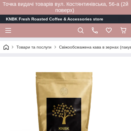
Точка видачі товарів вул. Костянтинівська, 56-а (2й
поверх)
KNBK Fresh Roasted Coffee & Accessories store
Товари та послуги
Свіжообсмажена кава в зернах (пакув