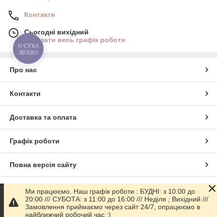
Контакти
Сьогодні вихідний
Показати весь графік роботи
КНОПКА
ЗВ'ЯЗКУ
Про нас
Контакти
Доставка та оплата
Графік роботи
Повна версія сайту
Сайт створено на маркетплейсі
Prom.ua
Ми працюємо. Наш графік роботи : БУДНІ: з 10:00 до
20:00 /// СУБОТА: з 11:00 до 16:00 /// Неділя ; Вихідний ///
Замовлення приймаємо через сайт 24/7, опрацюємо в
Політика конфіденційності
найближчий робочий час ;)