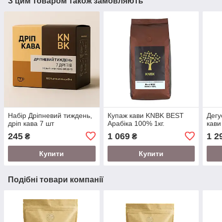
З цим товаром також замовляють
Набір Дріпневий тиждень,
Купаж кави KNBK BEST
Дегу
дріп кава 7 шт
Арабіка 100% 1кг.
кави
245
1 069
1 2
₴
₴
Купити
Купити
Подібні товари компанії