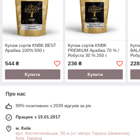
Купаж сортів KNBK BEST
Купаж сортів KNBK
Купа
Арабіка 100% 500 г.
PREMIUM Арабіка 70 % /
BALA
Робуста 30 % 250 г.
Робу
544
236
228
₴
₴
Купити
Купити
Про нас
99% позитивних з 2039 відгуків за рік
Працює з 15.01.2017
м. Київ
вул. Костянтинівська, 56-а (ст. метро Тараса Шевченка),
Київ, Україна