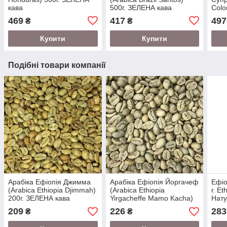
кава
500г. ЗЕЛЕНА кава
Colo
ЗЕЛ
469
417
497
₴
₴
Купити
Купити
Подібні товари компанії
Арабіка Ефіопія Джимма
Арабіка Ефіопія Йоргачеф
Ефіо
(Arabica Ethiopia Djimmah)
(Arabica Ethiopia
г. E
200г. ЗЕЛЕНА кава
Yirgacheffe Mamo Kacha)
Нат
200г. ЗЕЛЕНА кава
209
226
283
₴
₴