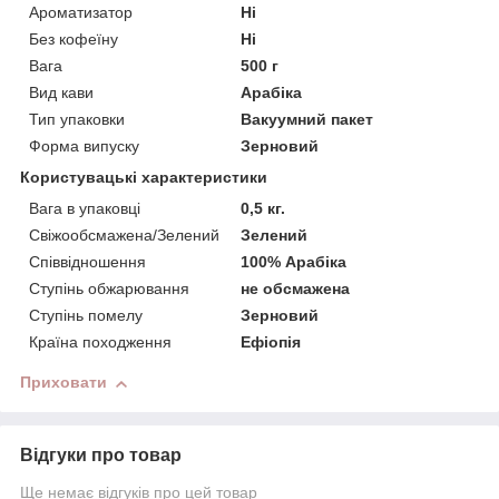
Ароматизатор
Ні
Без кофеїну
Ні
Вага
500 г
Вид кави
Арабіка
Тип упаковки
Вакуумний пакет
Форма випуску
Зерновий
Користувацькi характеристики
Вага в упаковці
0,5 кг.
Свіжообсмажена/Зелений
Зелений
Співвідношення
100% Арабіка
Ступінь обжарювання
не обсмажена
Ступінь помелу
Зерновий
Країна походження
Ефіопія
Приховати
Відгуки про товар
Ще немає відгуків про цей товар