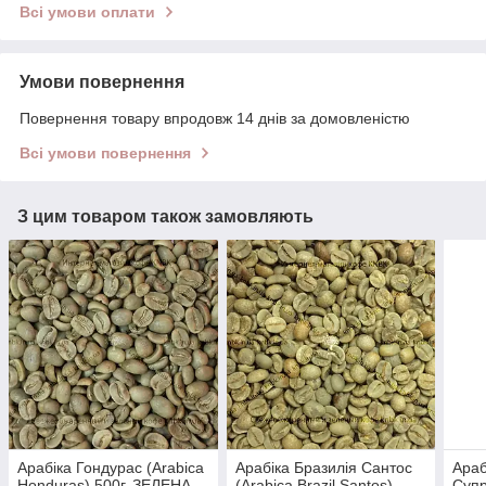
Всі умови оплати
Умови повернення
Повернення товару впродовж 14 днів за домовленістю
Всі умови повернення
З цим товаром також замовляють
Арабіка Гондурас (Arabica
Арабіка Бразилія Сантос
Араб
Honduras) 500г. ЗЕЛЕНА
(Arabica Brazil Santos)
Супр