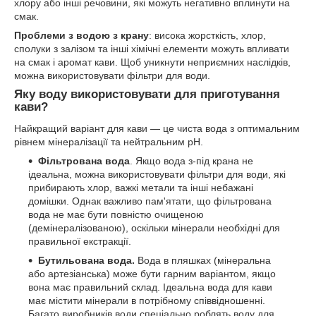
хлору або інші речовини, які можуть негативно вплинути на
смак.
Проблеми з водою з крану
: висока жорсткість, хлор,
сполуки з залізом та інші хімічні елементи можуть впливати
на смак і аромат кави. Щоб уникнути неприємних наслідків,
можна використовувати фільтри для води.
Яку воду використовувати для приготування
кави?
Найкращий варіант для кави — це чиста вода з оптимальним
рівнем мінералізації та нейтральним pH.
Фільтрована вода
. Якщо вода з-під крана не
ідеальна, можна використовувати фільтри для води, які
прибирають хлор, важкі метали та інші небажані
домішки. Однак важливо пам'ятати, що фільтрована
вода не має бути повністю очищеною
(демінералізованою), оскільки мінерали необхідні для
правильної екстракції.
Бутильована вода.
Вода в пляшках (мінеральна
або артезіанська) може бути гарним варіантом, якщо
вона має правильний склад. Ідеальна вода для кави
має містити мінерали в потрібному співвідношенні.
Багато виробників води спеціально роблять воду для