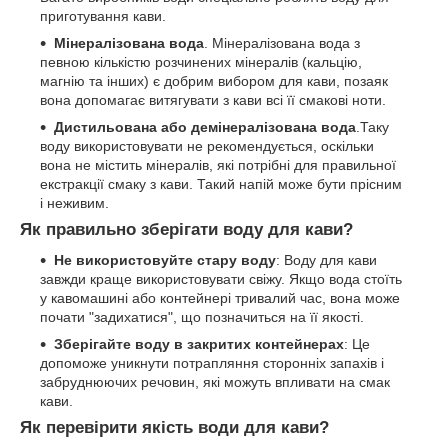
приготування кави.
Мінералізована вода
. Мінералізована вода з
певною кількістю розчинених мінералів (кальцію,
магнію та інших) є добрим вибором для кави, позаяк
вона допомагає витягувати з кави всі її смакові ноти.
Дистильована або демінералізована вода
.Таку
воду використовувати не рекомендується, оскільки
вона не містить мінералів, які потрібні для правильної
екстракції смаку з кави. Такий напій може бути прісним
і неживим.
Як правильно зберігати воду для кави?
Не використовуйте стару воду
: Воду для кави
завжди краще використовувати свіжу. Якщо вода стоїть
у кавомашині або контейнері тривалий час, вона може
почати "задихатися", що позначиться на її якості.
Зберігайте воду в закритих контейнерах
: Це
допоможе уникнути потрапляння сторонніх запахів і
забруднюючих речовин, які можуть впливати на смак
кави.
Як перевірити якість води для кави?