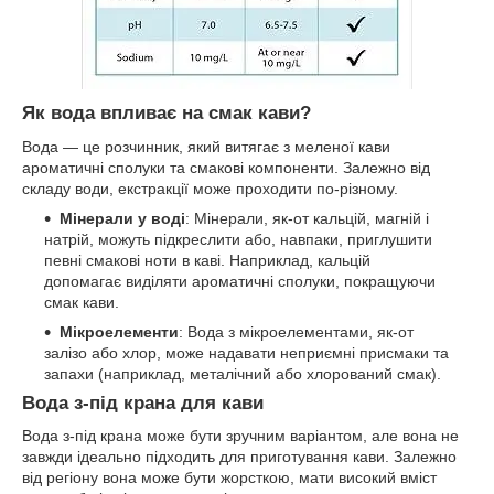
Як вода впливає на смак кави?
Вода — це розчинник, який витягає з меленої кави
ароматичні сполуки та смакові компоненти. Залежно від
складу води, екстракції може проходити по-різному.
Мінерали у воді
: Мінерали, як-от кальцій, магній і
натрій, можуть підкреслити або, навпаки, приглушити
певні смакові ноти в каві. Наприклад, кальцій
допомагає виділяти ароматичні сполуки, покращуючи
смак кави.
Мікроелементи
: Вода з мікроелементами, як-от
залізо або хлор, може надавати неприємні присмаки та
запахи (наприклад, металічний або хлорований смак).
Вода з-під крана для кави
Вода з-під крана може бути зручним варіантом, але вона не
завжди ідеально підходить для приготування кави. Залежно
від регіону вона може бути жорсткою, мати високий вміст