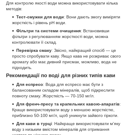
Для контролю якості води можна використовувати кілька
методів:
Тест-смужки для води
: Вони дають змогу виміряти
жорсткість і рівень pH води.
Фільтри та системи очищення
: Встановивши
фільтри з регулюванням жорсткості води, можна
контролювати її склад.
Перевірка смаку
: Звісно, найкращий спосіб — це
просто спробувати каву. Якщо кава не розкриває свого
аромату або має дивний присмак, можливо, вода не
підходить.
Рекомендації по воді для різних типів кави
Для еспресо
: Вода для еспресо має бути з
балансованим складом мінералів, щоб підкреслити
повноту смаку. Жорсткість — 70-150 мг/л.
Для френч-пресу та крапельних кавою-апаратів
:
Краще використовувати воду з меншою жорсткістю,
приблизно 50-100 мг/л, щоб уникнути зайвого гіркоти.
Для кави в турці
: Найкраще використовувати м'яку
воду з низьким вмістом мінералів для отримання