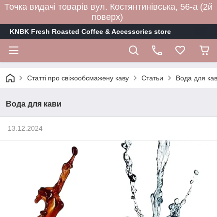
Точка видачі товарів вул. Костянтинівська, 56-а (2й
поверх)
KNBK Fresh Roasted Coffee & Accessories store
Статті про свіжообсмажену каву
Статьи
Вода для ка
Вода для кави
13.12.2024