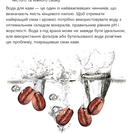
чистого та ніжного смаку.
Вода для кави — це один із найважливіших чинників, що
визначають якість кінцевого напою. Щоб отримати
найкращий смак і аромат, потрібно використовувати воду з
оптимальним складом мінералів, правильним рівнем pH і
жорсткості. Вода з-під крана може не завжди бути ідеальною,
але використання фільтрів або бутильованої води розв'яже
цю проблему, покращивши смак кави.