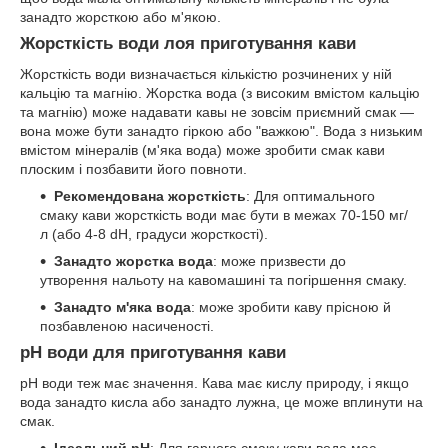
занадто жорсткою або м'якою.
Жорсткість води лоя приготування кави
Жорсткість води визначається кількістю розчинених у ній
кальцію та магнію. Жорстка вода (з високим вмістом кальцію
та магнію) може надавати кавы не зовсім приємний смак —
вона може бути занадто гіркою або "важкою". Вода з низьким
вмістом мінералів (м'яка вода) може зробити смак кави
плоским і позбавити його повноти.
Рекомендована жорсткість
: Для оптимального
смаку кави жорсткість води має бути в межах 70-150 мг/
л (або 4-8 dH, градуси жорсткості).
Занадто жорстка вода
: може призвести до
утворення нальоту на кавомашині та погіршення смаку.
Занадто м'яка вода
: може зробити каву прісною й
позбавленою насиченості.
pH води для приготування кави
pH води теж має значення. Кава має кислу природу, і якщо
вода занадто кисла або занадто лужна, це може вплинути на
смак.
Ідеальний pH
: Для гарного смаку кави вода має