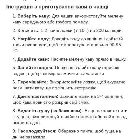
Інструкція з приготування кави в чашці
Виберіть каву:
Для чашки використовуйте мелену
каву середнього або грубого помелу.
Кількість
: 1-2 чайні ложки (7-10 г) на 200 мл води.
Нагрійте воду:
Доведіть воду до кипіння і дайте їй
трохи охолонути, щоб температура становила 90-95
°C.
Додайте кави:
Насипте мелену каву прямо в чашку.
Залийте водою:
Повільно залийте каву гарячою
водою, щоб рівномірно змочити всі частинки.
Перемішайте:
Використовуйте ложку, щоб акуратно
розмішати каву, це поліпшить екстракцію.
Дайте настоятися:
Залиште напій на 3-4 хвилини,
щоб кава повністю розкрив свій смак.
Видаліть гущу (за бажанням):
Якщо не хочете пити
з гущою, використовуйте чайне ситечко або дайте осад
осісти на дно.
Насолоджуйтеся:
Обережно пийте, щоб гуща на
дні не заважали.