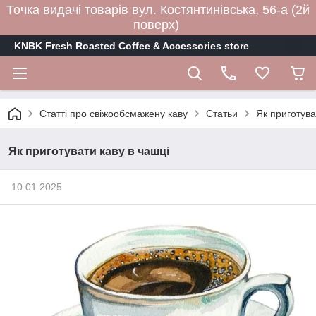
Точка видачі товарів вул. Костянтинівська, 56-а (2й
поверх)
KNBK Fresh Roasted Coffee & Accessories store
Статті про свіжообсмажену каву
Статьи
Як приготува
Як приготувати каву в чашці
10.01.2025