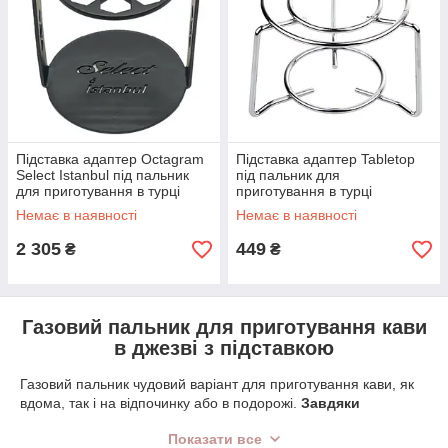
Підставка адаптер Octagram
Підставка адаптер Tabletop
Select Istanbul під пальник
під пальник для
для приготування в турці
приготування в турці
Немає в наявності
Немає в наявності
2 305
449
₴
₴
Газовий пальник для приготування кави
в джезві з підставкою
Газовий пальник чудовий варіант для приготування кави, як
вдома, так і на відпочинку або в подорожі.
Завдяки
невеликим розмірам вона дуже мобільна. Найчастіше, на
Показати все
відміну від туристичних пальників, до пальнику для