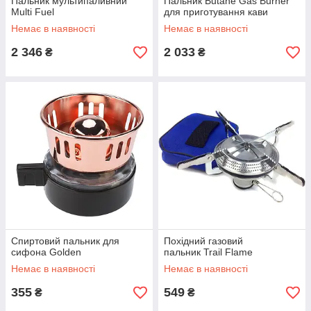
Пальник мультипаливний
Пальник Butane Gas Burner
Multi Fuel
для приготування кави
Немає в наявності
Немає в наявності
2 346
2 033
₴
₴
Спиртовий пальник для
Похідний газовий
сифона Golden
пальник Trail Flame
Немає в наявності
Немає в наявності
355
549
₴
₴