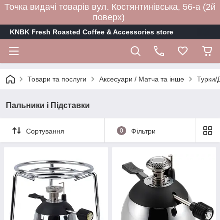
Точка видачі товарів вул. Костянтинівська, 56-а (2й
поверх)
KNBK Fresh Roasted Coffee & Accessories store
Товари та послуги
Аксесуари / Матча та інше
Турки/
Пальники і Підставки
Сортування
0
Фільтри