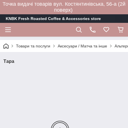
Точка видачі товарів вул. Костянтинівська, 56-а (2й
поверх)
KNBK Fresh Roasted Coffee & Accessories store
Товари та послуги
Аксесуари / Матча та інше
Альтер
Тара