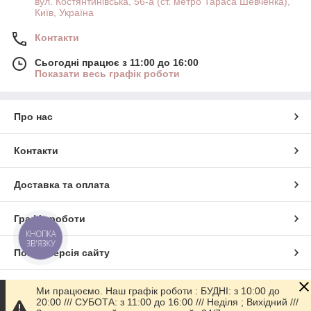
вул. Костянтинівська, 56-а (ст. метро Тараса Шевченка),
Київ, Україна
Контакти
Сьогодні працює з 11:00 до 16:00
Показати весь графік роботи
Про нас
Контакти
Доставка та оплата
Графік роботи
КНОПКА
ЗВ'ЯЗКУ
Повна версія сайту
Сайт створено на маркетплейсі
Prom.ua
Ми працюємо. Наш графік роботи : БУДНІ: з 10:00 до
20:00 /// СУБОТА: з 11:00 до 16:00 /// Неділя ; Вихідний ///