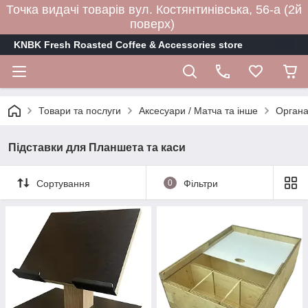
Точка видачі товарів вул. Костянтинівська, 56-а (2й
поверх)
KNBK Fresh Roasted Coffee & Accessories store
Товари та послуги
Аксесуари / Матча та інше
Органа
Підставки для Планшета та каси
Сортування
0
Фільтри