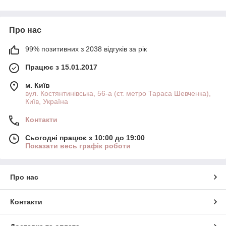
отворами, яке обмежує потік води і тим самим полегшує
процес заварювання.
Ця ж особливість будови дозволяє
виварювати більш насичену чашку, ніж в інших
пуловерах.
Про нас
Спеціальні ребристі фільтри для Wave створюють між кавою
99% позитивних з 2038 відгуків за рік
та стінками воронки повітряний зазор, який робить протіе
рідини більш рівномірним та зберігає напій теплим.
Працює з 15.01.2017
У порівнянні з іншими Пуровер Каліта більш проста у
використанні і при цьому видає яскраву і дуже смачну чашку
м. Київ
вул. Костянтинівська, 56-а (ст. метро Тараса Шевченка),
кави. Саме тому вона вже багато років не втрачає своєї
Київ, Україна
популярності.
Кава з пуровера відрізняється більш складним смаком та
Контакти
легким тілом.
Сьогодні працює з 10:00 до 19:00
Показати весь графік роботи
Про нас
Контакти
Воронка для кави Kalita Wave