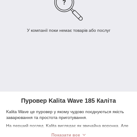
У компанії поки немає товарів або послуг
Пуровер Kalita Wave 185 Каліта
Kalita Wave це пуровер у якому чудово поєднуються якість
заварювання та простота приготування.
На перший погляд, Kalita виглядає як звичайна воронка. Але
насправді це щось більше. Каліта має плоске дно з трьома
Показати все