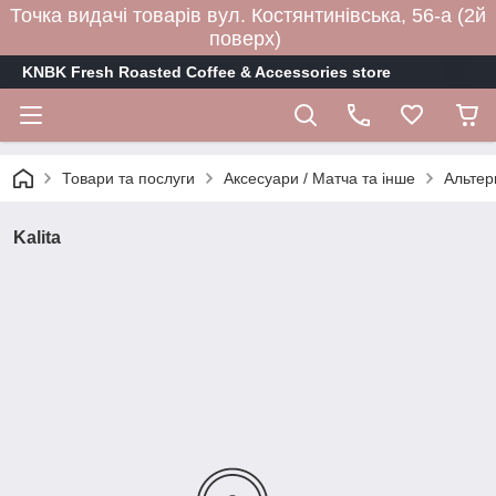
Точка видачі товарів вул. Костянтинівська, 56-а (2й
поверх)
KNBK Fresh Roasted Coffee & Accessories store
Товари та послуги
Аксесуари / Матча та інше
Альтер
Kalita