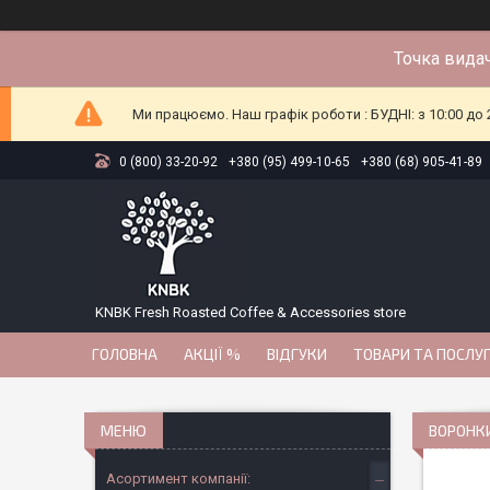
Точка видач
Ми працюємо. Наш графік роботи : БУДНІ: з 10:00 до 2
0 (800) 33-20-92
+380 (95) 499-10-65
+380 (68) 905-41-89
KNBK Fresh Roasted Coffee & Accessories store
ГОЛОВНА
АКЦІЇ %
ВІДГУКИ
ТОВАРИ ТА ПОСЛУ
ВОРОНКИ
Асортимент компанії: