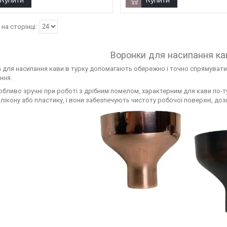
Воронки для насипання кав
 для насипання кави в турку допомагають обережно і точно спрямувати 
ння.
обливо зручні при роботі з дрібним помелом, характерним для кави по-ту
силікону або пластику, і вони забезпечують чистоту робочої поверхні, 