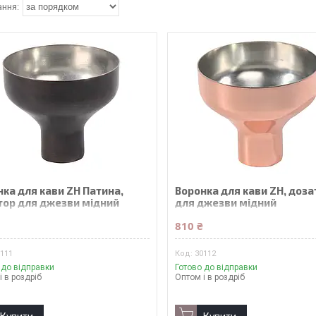
ка для кави ZH Патина,
Воронка для кави ZH, доза
тор для джезви мідний
для джезви мідний
₴
810 ₴
0111
30112
 до відправки
Готово до відправки
і в роздріб
Оптом і в роздріб
Купити
Купити