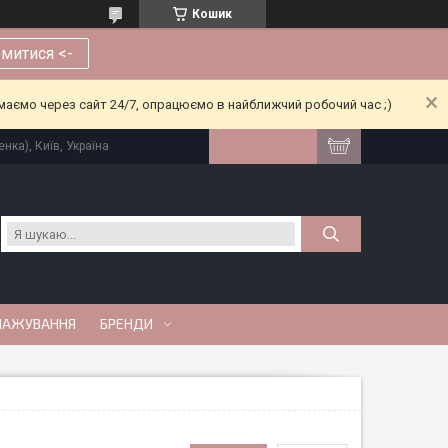
Кошик
митися <-
риймаємо через сайт 24/7, опрацюємо в найближчий робочий час ;)
нка), Київ, Україна
МАЖУВАННЯ
БРЕНДИ