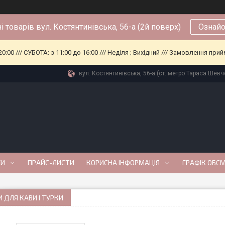
і товарів вул. Костянтинівська, 56-а (2й поверх)
Ознайо
0:00 /// СУБОТА: з 11:00 до 16:00 /// Неділя ; Вихідний /// Замовлення п
вул. Костянтинівська, 56-а (ст. метро Тараса Шевче
ГИ
ПРАЙС-ЛИСТИ
КОРИСНА ІНФОРМАЦІЯ
ГРАФІК ОБС
 ДЛЯ КАВИ І ТУРКИ