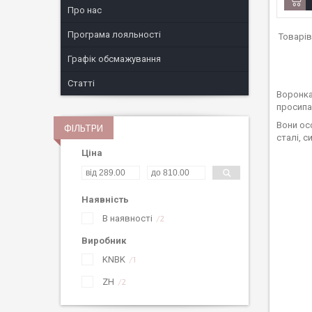
Про нас
Програма лояльності
Графік обсмажування
Статті
Воронка
просипа
Вони ос
ФІЛЬТРИ
сталі, 
Ціна
Наявність
В наявності
2
Виробник
KNBK
1
ZH
2