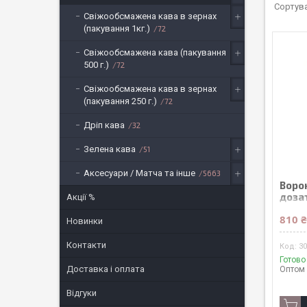
Свіжообсмажена кава в зернах
(пакування 1кг.)
72
Свіжообсмажена кава (пакування
500 г.)
72
Свіжообсмажена кава в зернах
(пакування 250 г.)
72
Дріп кава
32
Зелена кава
51
Аксесуари / Матча та інше
5663
Ворон
доза
Акції %
810 
Новинки
Контакти
3
Готово
Доставка і оплата
Оптом 
Відгуки