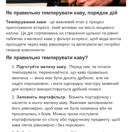
Як правильно темперувати каву, порядок дій
Темперування кави
- це важливий етап у процесі
приготування еспресо, який впливає на якість кінцевого
напою. Ця дія спрямована на створення щільної та рівної
таблетки з меленої кави у фільтрі еспресо, щоб вода могла
проходити через каву рівномірно та витягувати всі потрібні
смакові компоненти.
Як правильно темперувати каву?
Підготуйте мелену каву.
Перед тим, як почати
темперувати, переконайтеся, що кава правильно
змелена — вона має бути досить дрібною, але не
надто порошковою, і мати однорідну текстуру зазвичай
для еспресо використовується дрібний помел.
Заповніть портафільтр.
Візьміть портафільтр і
насипте в нього мелену каву. Важливо заповнювати
його рівномірно, щоб кава не була скомкана або не
просипалась з боків. Можна трохи постукати
портафільтром по столу або підручному предмету, щоб
кава лягла рівномірно і без порожнеч.