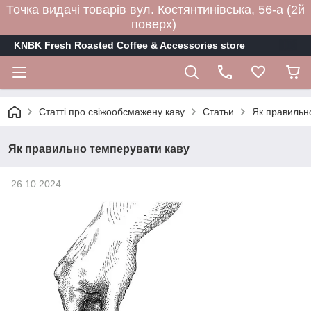
Точка видачі товарів вул. Костянтинівська, 56-а (2й
поверх)
KNBK Fresh Roasted Coffee & Accessories store
Статті про свіжообсмажену каву
Статьи
Як правильн
Як правильно темперувати каву
26.10.2024