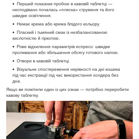
Перший показник пробою в кавовій таблетці —
несподівано почалась «пляска» струменя та його
швидке освітлення.
Немає крема або крема блідого кольору.
Плаский і тьмяний смак із незбалансованою
кислотністю й гіркотою.
Різке відхилення параметрів еспресо: швидке
проливання або збільшення обсягу готового напою.
Отвори в кавовій таблетці.
Візуальне спостереження нерівності на дні кошика
під час екстракції під час використання холдера без
дна.
Якщо ви помітили один із цих ознак — потрібно переробити
кавову таблетку.