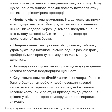
помелом — ретельне розподіляйте каву в кошику. Тому
що основна та пилова фракції помелу потрапляють у
кошик не в рівномірних пропорціях.
Нерівномірне темперування.
На це може вплинути
конструкція темпера. Його радіус може бути меншим,
ніж кошик холдера, через це темпер тиснутиме не на
всю площу кавової таблетки — це призведе до
нерівномірної трамбовки.
Неправильне темпування
. Якщо кавову таблетку
утрамбують під нахилом, більше води в разі екстракції
пройде тільки через ту частину, яка має меншу
щільність.
Темперування під нахилом призводить до утворення
кавової таблетки неоднорідної щільності
Стук темпером по бічній частині холдера.
Раніше
багато бариса так робили, щоб поверхня кавової
таблетки мала гарний і чистий вигляд — без зайвих
кавових частинок. Але стукіт призводить до утворення
тріщин у ній. І повторне темперування не виправить
ситуацію.
Як зрозуміти, що в кавовій таблетці утворилися канали