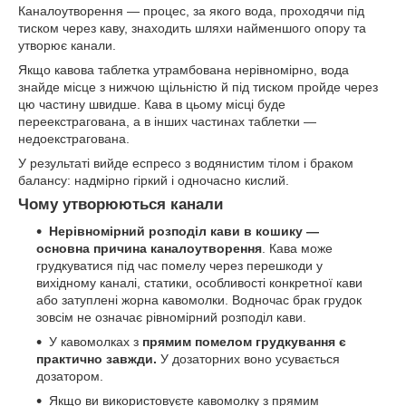
Каналоутворення — процес, за якого вода, проходячи під
тиском через каву, знаходить шляхи найменшого опору та
утворює канали.
Якщо кавова таблетка утрамбована нерівномірно, вода
знайде місце з нижчою щільністю й під тиском пройде через
цю частину швидше. Кава в цьому місці буде
переекстрагована, а в інших частинах таблетки —
недоекстрагована.
У результаті вийде еспресо з водянистим тілом і браком
балансу: надмірно гіркий і одночасно кислий.
Чому утворюються канали
Нерівномірний розподіл кави в кошику —
основна причина каналоутворення
. Кава може
грудкуватися під час помелу через перешкоди у
вихідному каналі, статики, особливості конкретної кави
або затуплені жорна кавомолки. Водночас брак грудок
зовсім не означає рівномірний розподіл кави.
У кавомолках з
прямим помелом грудкування є
практично завжди.
У дозаторних воно усувається
дозатором.
Якщо ви використовуєте кавомолку з прямим