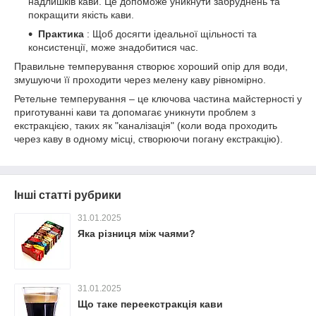
надлишків кави. Це допоможе уникнути забруднень та
покращити якість кави.
Практика
: Щоб досягти ідеальної щільності та
консистенції, може знадобитися час.
Правильне темперування створює хороший опір для води,
змушуючи її проходити через мелену каву рівномірно.
Ретельне темперування – це ключова частина майстерності у
приготуванні кави та допомагає уникнути проблем з
екстракцією, таких як "каналізація" (коли вода проходить
через каву в одному місці, створюючи погану екстракцію).
Інші статті рубрики
31.01.2025
Яка різниця між чаями?
31.01.2025
Що таке переекстракція кави