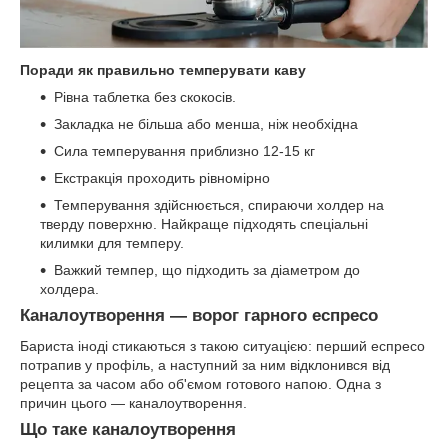
Поради як правильно темперувати каву
Рівна таблетка без скокосів.
Закладка не більша або менша, ніж необхідна
Сила темперування приблизно 12-15 кг
Екстракція проходить рівномірно
Темперування здійснюється, спираючи холдер на
тверду поверхню. Найкраще підходять спеціальні
килимки для темперу.
Важкий темпер, що підходить за діаметром до
холдера.
Каналоутворення — ворог гарного еспресо
Бариста іноді стикаються з такою ситуацією: перший еспресо
потрапив у профіль, а наступний за ним відклонився від
рецепта за часом або об'ємом готового напою. Одна з
причин цього — каналоутворення.
Що таке каналоутворення