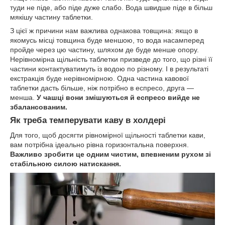
туди не піде, або піде дуже слабо. Вода швидше піде в більш
мякішу частину таблетки.
З цієї ж причини нам важлива однакова товщина: якщо в
якомусь місці товщина буде меншою, то вода насамперед
пройде через цю частину, шляхом де буде менше опору.
Нерівномірна щільність таблетки призведе до того, що різні її
частини контактуватимуть із водою по різному. І в результаті
екстракція буде нерівномірною. Одна частина кавової
таблетки дасть більше, ніж потрібно в еспресо, друга —
менша.
У чашці вони змішуються й еспресо вийде не
збалансованим.
Як треба темперувати каву в холдері
Для того, щоб досягти рівномірної щільності таблетки кави,
вам потрібна ідеально рівна горизонтальна поверхня.
Важливо зробити це одним чистим, впевненим рухом зі
стабільною силою натискання.