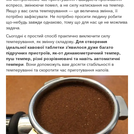
еспресо, змінюючи помел, а не силу натискання на темпер.
Якщо у вас сила темперування — це величина змінна, її
потрібно зафіксувати. Не потрібно просити людину робити
що-небудь завжди однаково, тому що для нас це не можлива
задача.
Сьогодні є простий спосіб практично виключити силу
темперування, як змінну складову
. Для створення
ідеальної кавової таблетки з'явилося дуже багато
підручних пристроїв, як-от динамометричний темпер,
пуш темпер, різні розрівнювачі та навіть автоматичні
темпери
. Вони допоможуть вам досягти стабільності в
темперуванні та скоротити час приготування напоїв.