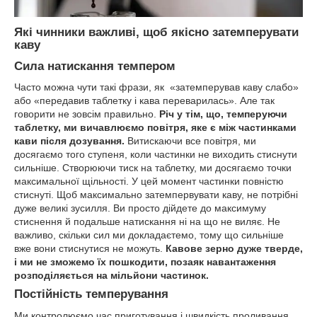
Які чинники важливі, щоб якісно затемперувати
каву
Сила натискання темпером
Часто можна чути такі фрази, як «затемперував каву слабо»
або «передавив таблетку і кава переварилась». Але так
говорити не зовсім правильно.
Річ у тім, що, темперуючи
таблетку, ми вичавлюємо повітря, яке є між частинками
кави після дозування.
Витискаючи все повітря, ми
досягаємо того ступеня, коли частинки не виходить стиснути
сильніше. Створюючи тиск на таблетку, ми досягаємо точки
максимальної щільності. У цей момент частинки повністю
стиснуті. Щоб максимально затемпервувати каву, не потрібні
дуже великі зусилля. Ви просто дійдете до максимуму
стиснення й подальше натискання ні на що не виляє. Не
важливо, скільки сил ми докладаєтемо, тому що сильніше
вже вони стиснутися не можуть.
Кавове зерно дуже тверде,
і ми не зможемо їх пошкодити, позаяк навантаження
розподіляється на мільйони частинок.
Постійність темперування
Ми контролюємо час приготування і швидкість проливання