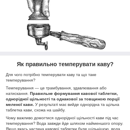
Як правильно темперувати каву?
Для чого потрібно темперувати каву та що таке
темперування?
Темперування — це трамбування, здавлювання або
натискання.
Правильне формування кавової таблетки,
однорідної щільності та однакової за товщиною порції
меленої кави.
У результаті має вийде однорідна та щільна
таблетка кави, схожа на шайбу.
Чому важливо домогтися однорідної щільності кави під час
темперування? Вода завжди йде шляхом найменшого опору.
Якщо якась частина кавової таблетки буде щільнішою, вода