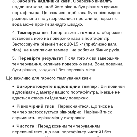
Заберіть надлишки кави.
Обережно видаліть
надлишки кави, щоб його рівень був рівним з краями
портафільтра. Це важливо, щоб кава була рівномірно
розподілена і не утворювалися прогалини, через які
вода може пройти занадто швидко.
Темперування
. Тепер візьміть
темпер
та обережно
встановіть його на поверхню кави в портафільтрі.
Застосовуйте
рівний тиск
10-15 кг (приблизно вага
тіла), не нахиляючи темпер і не роблячи бічних рухів.
Перевірте результат
Після того як ви завершили
темперування, огляньте поверхню кави. Вона повинна
бути рівною, гладкою і без порожніх місць.
Що важливо для гарного темпування кави
Використовуйте відповідний темпер
: Він повинен
відповідати діаметру вашого портафільтра, інакше не
вдасться створити ідеальну поверхню.
Рівномірний тиск
: Переконайтеся, що тиск на
темпер застосовується рівномірно. Нерівний тиск
спричинить нерівномірну екстракцію.
Чистота
: Перед кожним темперуванням
переконайтеся, що ваш портафільтр чистий і без