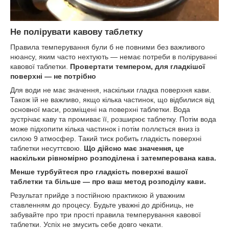
Не полірувати кавову таблетку
Правила темперування були б не повними без важливого
нюансу, яким часто нехтують — немає потреби в поліруванні
кавової таблетки.
Провертати темпером, для гладкішої
поверхні — не потрібно
Для води не має значення, наскільки гладка поверхня кави.
Також їй не важливо, якщо кілька частинок, що відбилися від
основної маси, розміщені на поверхні таблетки. Вода
зустрічає каву та промиває її, розширює таблетку. Потім вода
може підхопити кілька частинок і потім поллється вниз із
силою 9 атмосфер. Такий тиск робить гладкість поверхні
таблетки несуттєвою.
Що дійсно має значення, це
наскільки рівномірно розподілена і затемперована кава.
Менше турбуйтеся про гладкість поверхні вашої
таблетки та більше — про ваш метод розподілу кави.
Результат прийде з постійною практикою й уважним
ставленням до процесу. Будьте уважні до дрібниць, не
забувайте про три прості правила темперування кавової
таблетки. Успіх не змусить себе довго чекати.