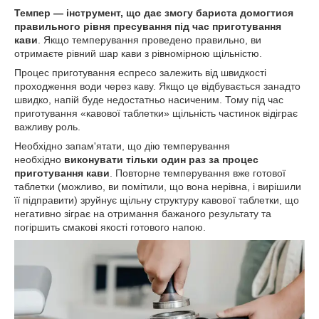
Темпер — інструмент, що дає змогу бариста домогтися
правильного рівня пресування під час приготування
кави
. Якщо темперування проведено правильно, ви
отримаєте рівний шар кави з рівномірною щільністю.
Процес приготування еспресо залежить від швидкості
проходження води через каву. Якщо це відбувається занадто
швидко, напій буде недостатньо насиченим. Тому під час
приготування «кавової таблетки» щільність частинок відіграє
важливу роль.
Необхідно запам'ятати, що дію темперування
необхідно
виконувати тільки один раз за процес
приготування кави
. Повторне темперування вже готової
таблетки (можливо, ви помітили, що вона нерівна, і вирішили
її підправити) зруйнує щільну структуру кавової таблетки, що
негативно зіграє на отримання бажаного результату та
погіршить смакові якості готового напою.