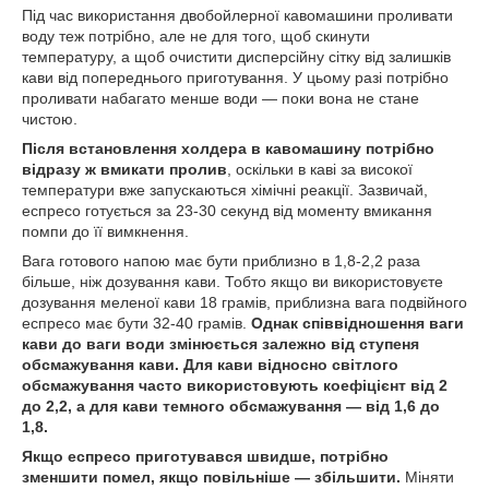
Під час використання двобойлерної кавомашини проливати
воду теж потрібно, але не для того, щоб скинути
температуру, а щоб очистити дисперсійну сітку від залишків
кави від попереднього приготування. У цьому разі потрібно
проливати набагато менше води — поки вона не стане
чистою.
Після встановлення холдера в кавомашину потрібно
відразу ж вмикати пролив
, оскільки в каві за високої
температури вже запускаються хімічні реакції. Зазвичай,
еспресо готується за 23-30 секунд від моменту вмикання
помпи до її вимкнення.
Вага готового напою має бути приблизно в 1,8-2,2 раза
більше, ніж дозування кави. Тобто якщо ви використовуєте
дозування меленої кави 18 грамів, приблизна вага подвійного
еспресо має бути 32-40 грамів.
Однак співвідношення ваги
кави до ваги води змінюється залежно від ступеня
обсмажування кави. Для кави відносно світлого
обсмажування часто використовують коефіцієнт від 2
до 2,2, а для кави темного обсмажування — від 1,6 до
1,8.
Якщо еспресо приготувався швидше, потрібно
зменшити помел, якщо повільніше — збільшити.
Міняти