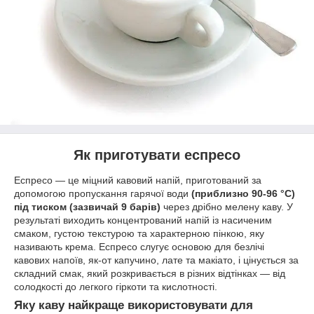
Як приготувати еспресо
Еспресо — це міцний кавовий напій, приготований за
допомогою пропускання гарячої води
(приблизно 90-96 °C)
під тиском (зазвичай 9 барів)
через дрібно мелену каву. У
результаті виходить концентрований напій із насиченим
смаком, густою текстурою та характерною пінкою, яку
називають крема. Еспресо слугує основою для безлічі
кавових напоїв, як-от капучино, лате та макіато, і цінується за
складний смак, який розкривається в різних відтінках — від
солодкості до легкого гіркоти та кислотності.
Яку каву найкраще використовувати для