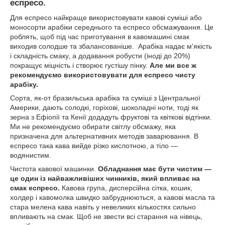
еспресо.
Для еспресо найкраще використовувати кавові суміші або
моносорти арабіки середнього та еспресо обсмажування. Це
роблять, щоб під час приготування в кавомашині смак
виходив солодше та збалансованіше. Арабіка надає м'якість
і складність смаку, а додавання робусти (іноді до 20%)
покращує міцність і створює густішу пінку.
Але ми все ж
рекомендуємо використовувати для еспресо чисту
арабіку.
Сорта, як-от бразильська арабіка та суміші з Центральної
Америки, дають солодкі, горіхові, шоколадні ноти, тоді як
зерна з Ефіопії та Кенії додадуть фруктові та квіткові відтінки.
Ми не рекомендуємо обирати світлу обсмажу, яка
призначена для альтернативних методів заварювання. В
еспресо така кава вийде різко кислотною, а тіло —
водянистим.
Чистота кавової машинки.
Обладнання має бути чистим —
це один із найважливіших чинників, який впливає на
смак еспресо.
Кавова група, дисперсійна сітка, кошик,
холдер і кавомолка швидко забруднюються, а кавові масла та
стара мелена кава навіть у невеликих кількостях сильно
впливають на смак. Щоб не звести всі старання на нівець,