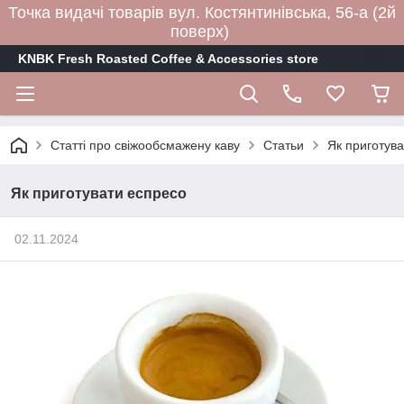
Точка видачі товарів вул. Костянтинівська, 56-а (2й
поверх)
KNBK Fresh Roasted Coffee & Accessories store
Статті про свіжообсмажену каву
Статьи
Як приготув
Як приготувати еспресо
02.11.2024