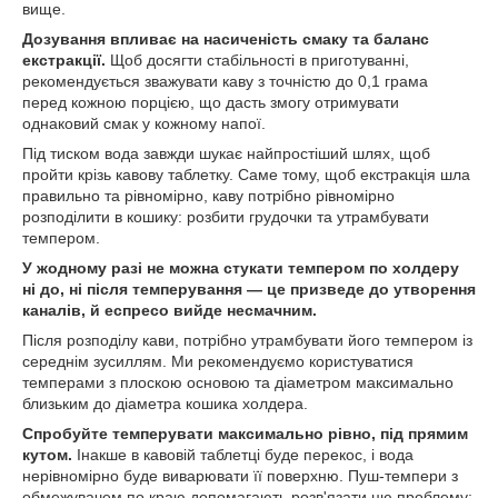
вище.
Дозування впливає на насиченість смаку та баланс
екстракції.
Щоб досягти стабільності в приготуванні,
рекомендується зважувати каву з точністю до 0,1 грама
перед кожною порцією, що дасть змогу отримувати
однаковий смак у кожному напої.
Під тиском вода завжди шукає найпростіший шлях, щоб
пройти крізь кавову таблетку. Саме тому, щоб екстракція шла
правильно та рівномірно, каву потрібно рівномірно
розподілити в кошику: розбити грудочки та утрамбувати
темпером.
У жодному разі не можна стукати темпером по холдеру
ні до, ні після темперування — це призведе до утворення
каналів, й еспресо вийде несмачним.
Після розподілу кави, потрібно утрамбувати його темпером із
середнім зусиллям. Ми рекомендуємо користуватися
темперами з плоскою основою та діаметром максимально
близьким до діаметра кошика холдера.
Спробуйте темперувати максимально рівно, під прямим
кутом.
Інакше в кавовій таблетці буде перекос, і вода
нерівномірно буде виварювати її поверхню. Пуш-темпери з
обмежувачем по краю допомагають розв'язати цю проблему: