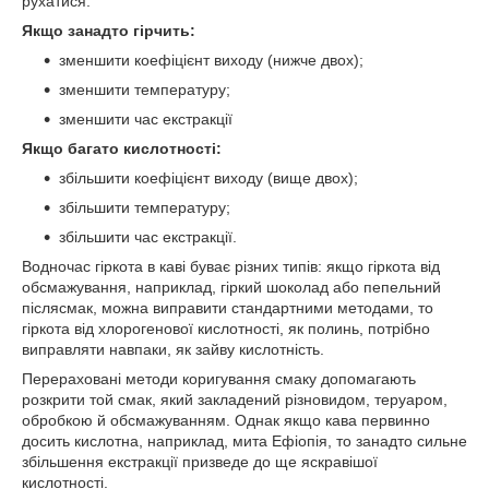
рухатися.
Якщо занадто гірчить:
зменшити коефіцієнт виходу (нижче двох);
зменшити температуру;
зменшити час екстракції
Якщо багато кислотності:
збільшити коефіцієнт виходу (вище двох);
збільшити температуру;
збільшити час екстракції.
Водночас гіркота в каві буває різних типів: якщо гіркота від
обсмажування, наприклад, гіркий шоколад або пепельний
післясмак, можна виправити стандартними методами, то
гіркота від хлорогенової кислотності, як полинь, потрібно
виправляти навпаки, як зайву кислотність.
Перераховані методи коригування смаку допомагають
розкрити той смак, який закладений різновидом, теруаром,
обробкою й обсмажуванням. Однак якщо кава первинно
досить кислотна, наприклад, мита Ефіопія, то занадто сильне
збільшення екстракції призведе до ще яскравішої
кислотності.