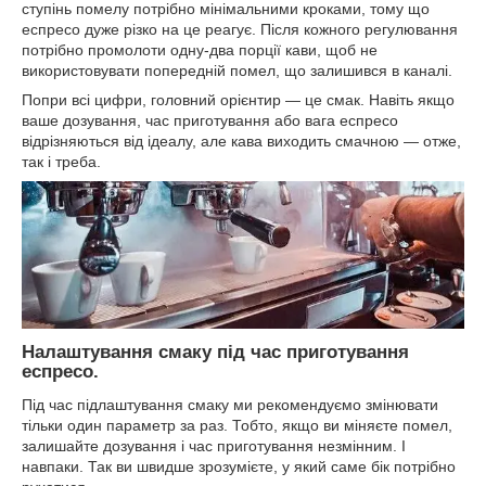
ступінь помелу потрібно мінімальними кроками, тому що
еспресо дуже різко на це реагує. Після кожного регулювання
потрібно промолоти одну-два порції кави, щоб не
використовувати попередній помел, що залишився в каналі.
Попри всі цифри, головний орієнтир — це смак. Навіть якщо
ваше дозування, час приготування або вага еспресо
відрізняються від ідеалу, але кава виходить смачною — отже,
так і треба.
Налаштування смаку під час приготування
еспресо.
Під час підлаштування смаку ми рекомендуємо змінювати
тільки один параметр за раз. Тобто, якщо ви міняєте помел,
залишайте дозування і час приготування незмінним. І
навпаки. Так ви швидше зрозумієте, у який саме бік потрібно