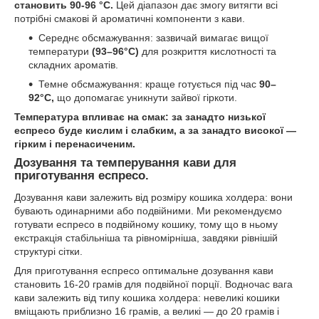
становить 90-96 °C.
Цей діапазон дає змогу витягти всі
потрібні смакові й ароматичні компоненти з кави.
Середнє обсмажування: зазвичай вимагає вищої
температури
(93–96°C)
для розкриття кислотності та
складних ароматів.
Темне обсмажування: краще готується під час
90–
92°C,
що допомагає уникнути зайвої гіркоти.
Температура впливає на смак: за занадто низької
еспресо буде кислим і слабким, а за занадто високої —
гірким і перенасиченим.
Дозування та темперування кави для
приготування еспресо.
Дозування кави залежить від розміру кошика холдера: вони
бувають одинарними або подвійними. Ми рекомендуємо
готувати еспресо в подвійному кошику, тому що в ньому
екстракція стабільніша та рівномірніша, завдяки рівнішій
структурі сітки.
Для приготування еспресо оптимальне дозування кави
становить 16-20 грамів для подвійної порції. Водночас вага
кави залежить від типу кошика холдера: невеликі кошики
вміщають приблизно 16 грамів, а великі — до 20 грамів і