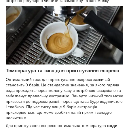
потрібно регулярно чистити кавомашину та кавомолку.
Температура та тиск для приготування еспресо.
Оптимальний тиск для приготування еспресо зазвичай
становить 9 барів. Це стандартне значення, за якого гаряча
вода проходить через мелену каву з потрібною швидкістю та
забезпечує правильну екстракцію. Занадто низький тиск може
призвести до недоекстракції, через що кава буде водянистою
і слабкою. Під час тиску вище 9 барів екстракція
прискорюється, що може зробити напій гірким і занадто
насиченим.
Для приготування еспресо оптимальна температура
води